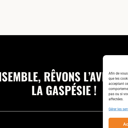
NSEMBLE, RÊVONS L’AVENIR 
Afin de vous 
que les cook
LA GASPÉSIE !
acceptant ce
comportement
pas ou si vo
affectées.
Gérer les ser
Ac