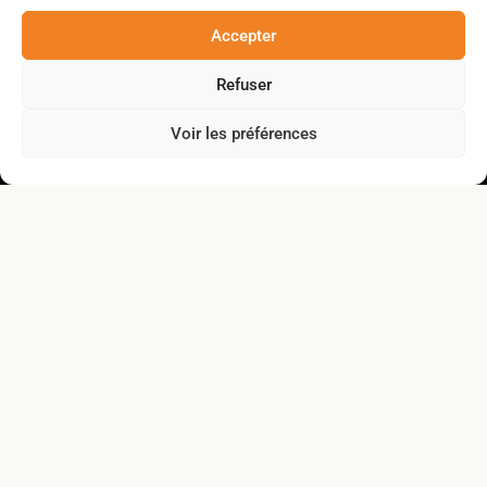
À propos
Accepter
Nos réalisations
Refuser
Actualités
Voir les préférences
Nous joindre
Politique de confidentialité
Lien vers Facebook
Lien vers Linkedin
© 2025 Collectivités ZéN Gaspésie — Tous droits
réservés.