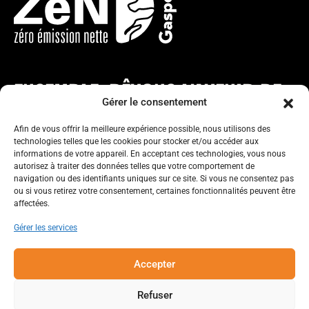
ENSEMBLE, RÊVONS L’AVENIR DE
Gérer le consentement
LA GASPÉSIE !
Afin de vous offrir la meilleure expérience possible, nous utilisons des
technologies telles que les cookies pour stocker et/ou accéder aux
informations de votre appareil. En acceptant ces technologies, vous nous
autorisez à traiter des données telles que votre comportement de
navigation ou des identifiants uniques sur ce site. Si vous ne consentez pas
ou si vous retirez votre consentement, certaines fonctionnalités peuvent être
affectées.
collectivitezen.gaspesie@gmail.com
Gérer les services
Accepter
À propos
Refuser
Nos réalisations