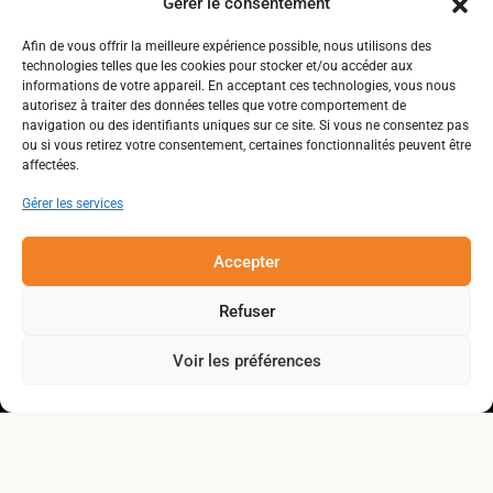
Gérer le consentement
ENSEMBLE, RÊVONS L’AVENIR DE
Afin de vous offrir la meilleure expérience possible, nous utilisons des
technologies telles que les cookies pour stocker et/ou accéder aux
LA GASPÉSIE !
informations de votre appareil. En acceptant ces technologies, vous nous
autorisez à traiter des données telles que votre comportement de
navigation ou des identifiants uniques sur ce site. Si vous ne consentez pas
ou si vous retirez votre consentement, certaines fonctionnalités peuvent être
affectées.
Gérer les services
collectivitezen.gaspesie@gmail.com
Accepter
Refuser
À propos
Voir les préférences
Nos réalisations
Actualités
Nous joindre