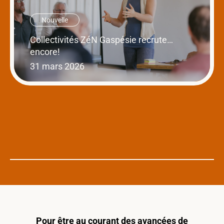
Nouvelle
Collectivités ZéN Gaspésie recrute…
encore!
31 mars 2026
Pour être au courant des avancées de